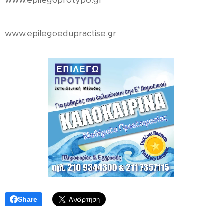
www.epilegoprotypo.gr
www.epilegoedupractise.gr
Share